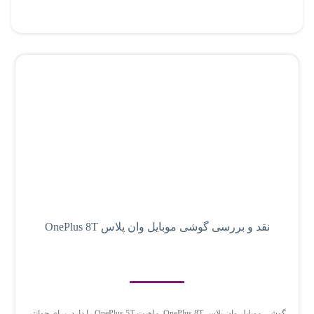
نقد و بررسی گوشی موبایل وان پلاس OnePlus 8T
گوشی موبایل وان پلاس OnePlus 8T ماهیت OnePlus 5T را دارد. برای جوانتر