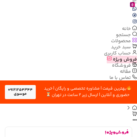
0
خانه
جستجو
محصولات
سبد خرید
حساب کاربری
فروش ویژه
فروشگاه
مقاله
تماس با ما
بهترین قیمت | مشاوره تخصصی و رایگان | خرید
09121254344
موسوی
حضوری و آنلاین | ارسال زیر 2 ساعت در تهران
فروش ویژه !