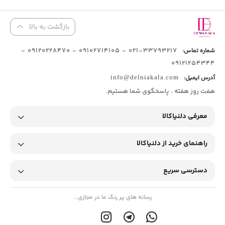
بازگشت به بالا
33793217-021 - 09102714105 - 09120228470 -
شماره تماس:
09121254344
آدرس ایمیل:
info@delniakala.com
هفت روز هفته ، پاسخگوی شما هستیم.
معرفی دلنیاکالا
راهنمای خرید از دلنیاکالا
دسترسی سریع
رسانه های پر رنگ ما در مجازی...