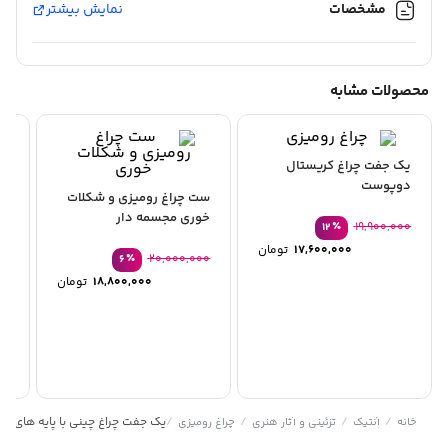
مشخصات
نمایش بیشتر
محصولات مشابه
یک جفت چراغ کریستال
یک
دوپوست
طل
ست چراغ روميزي و شكلات
خوري مجسمه دار
00
٪
19,900,000
12
قیمت
17,600,000
تومان
اصلی:
20,000,000
٪
قیمت
6
19,900,000 تومان
قیمت
فعلی:
18,800,000
تومان
بود.
اصلی:
17,600,000 تومان.
قیمت
فعلی:
بود.
18,800,000 توم
/
/
/
/
یک جفت چراغ چینی با پایه های بر
خانه
آنتیک
تزئینی و آثار هنری
چراغ رومیزی