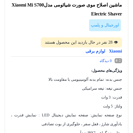
ماشین اصلاح موی صورت شیائومی مدلXiaomi Mi S700
Electric Shaver
اورجینال و پلمپ
👁
28
نفر در حال بازدید این محصول هستند
Xiaomi
لوازم برقی
/
0
دیدگاه
0
ویژگی‌های محصول:
جنس بدنه: تمام بدنه آلومینیومی با مقاومت بالا
جنس تیغه: تیغه سرامیکی
قدرت: 3 وات
ولتاژ: 5 ولت
نوع صفحه نمایش: صفحه نمایش دیجیتال LED : نمایش قدرت ،
یادآوری شارژ ، قفل سفر ، جلوگیری از بوت تصادفی
مقاومت: گواهی IPX7 ضدآب