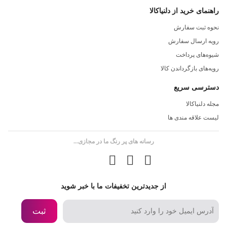
راهنمای خرید از دلنیاکالا
و همچنین پوشش رنگی مات و بافت ظریفی که بر روی پوسته بیرونی کار
نحوه ثبت سفارش
شده است، حس بسیار خوبی را به کاربر منتقل می‌کند. تمام مواد این
رویه ارسال سفارش
ریش تراش برقی دوام بالایی دارند. از این رو، می توانید با خیال راحت آن
شیوه‌های پرداخت
را خریداری کرده و برای مدت طولانی بدون هیچ گونه نگهداری از آن
رویه‌های بازگرداندن کالا
استفاده کنید.
دسترسی سریع
مجله دلنیاکالا
لیست علاقه مندی ها
رسانه های پر رنگ ما در مجازی...
از جدیدترین تخفیفات ما با خبر شوید
ثبت