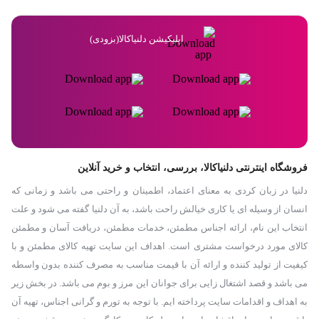
ریش تراش سه تیغه از یک باتری لیتیومی داخلی بهره می‌برد که با یکبار
شارژ کامل تا 60 دقیقه امکان استفاده را به کاربر می‌دهد.ریش تراش
اپلیکیشن دلنیاکالا(بزودی)
Mijia S700 با استفاده از USB Type-C شارژ می شود و شارژ کامل حدودا
2 ساعت زمان می‌برد. با یکبار شارژ تا 240 ساعت دوام می آورد.
فروشگاه اینترنتی دلنیاکالا، بررسی، انتخاب و خرید آنلاین
دلنیا در زبان کردی به معنای اعتماد، اطمینان و راحتی می باشد و زمانی که
انسان از وسیله ای یا کاری خیالش راحت باشد، به آن دلنیا گفته می شود و علت
انتخاب این نام، ارائه اجناس مطمئن، خدمات مطمئن، دریافت آسان و مطمئن
کالای مورد درخواست مشتری است. اهداف این سایت تهیه کالای مطمئن و با
کیفیت از تولید کننده و ارائه آن با قیمت مناسب به مصرف کننده بدون واسطه
می باشد و قصد اشتغال زایی برای جوانان این مرز و بوم می باشد. در بخش زیر
به اهداف و اقدامات سایت پرداخته ایم. با توجه به تورم و گرانی اجناس، تهیه آن