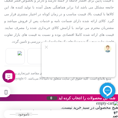
با قیمت پایین برای اقشار جامعه از جمله کارمند و کارگر و بخصوص قشر ضعیف
جامعه مشکل می باشد لذا برابر هماهنگی بعمل آمده با تولید کننده ها، این
کالاها با کیفیت بالا، قیمت مناسب و در زمان کوتاه در اختیار مشتری قرار می
گیرد. کالای ارائه شده دارای ضمانت نامه و خدمات پس از فروش میباشد و
این ریش تراش Mijia S700 دارای نمایشگر هوشمند LED که سه حالت
مشتریان محترم می توانند با آرامش کالای خریداری شده را مصرف نمایند.
شامل باتری، اصلاح و عملکرد قفل سفر را نشان می دهد. نگه داشتن آن
قیمت های ارائه شده کاملا اقتصادی بوده و نسبت به قیمت های بازار تفاوت
فاحش دارد. سعی گردیده نیازهای یک خانواده ایرانی بررسی و تامین گردد.
برای اصلاح راحت است.
استفاده از مطالب فروشگاه اینترنتی دلنیاکالا فقط برای مقاصد غیرتجاری و با ذکر
منبع بلامانع است. کلیه حقوق این سایت متعلق به دلنیاکالا می‌باشد. Copyright ©
1402
شما این محصولات را انتخاب کرده اید
0
هیچ محصولی در سبد خرید نیست.
جهت مشاهده محصولات بیشتر به صفحات زیر مراجعه نمایید.
این موتور الکتریکی از گشتاور 4.4mN.m بهره می‌برد که به سرعت تارهای
ناموجود
صفحه اصلی