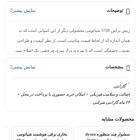
توضیحات
نمایش بیشتر
ریش تراش S700 شیائومی محصولی دیگر از این کمپانی است که به
همان اندازه که از لحاظ قیمت مناسب است، از نظر کیفیت و طراحی
نفیس، چشمگیر است که با بهره وری از سری چرخشی یک اصلاح تمیز،
کامل و سریع را برای شما به ارمغان می آورد.
ریش تراش برقی شیائومی
مشخصات
نمایش بیشتر
Mijia از سیستم شناور 360 درجه
، متناسب با تمامی خطوط صورت می
باشد به طوری که با آن می توانید موهای صورت خود را در تمامی زوایا و
گارانتی
جهت رویش های مختلف به راحتی اصلاح کنید.
طراحی توری چاقوی دو
اصالت و سلامت فیزیکی + امکان خرید حضوری یا پرداخت در محل +
حلقه ای و ویژگی ضد آب بودن، تجربه اصلاح بهتری را به کاربران می دهد.
۲۴ ماه گارانتی شرکتی
محصولات مشابه
سشوار چند منظوره dyson
بخاری برقی هوشمند شیائومی