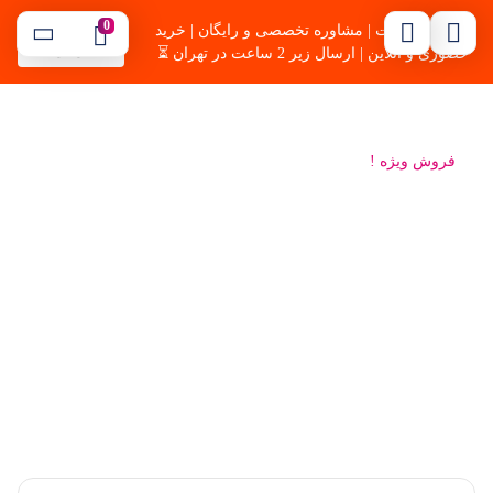
0
🔥بهترین قیمت | مشاوره تخصصی و رایگان | خرید
09121254344
موسوی
حضوری و آنلاین | ارسال زیر 2 ساعت در تهران ⏳
فروش ویژه !