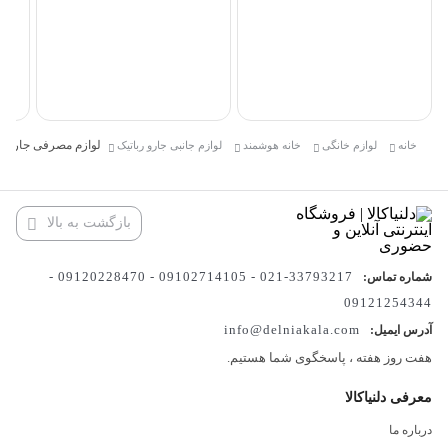
1,000,000 تومان
فعلی:
فعلی:
پد 
بود.
بود.
660,000 تومان.
1,000,000 توما
جار
مدل  W10
000
لوازم مصرفی جاروبرقی رباتیک 
خانه
لوازم خانگی
خانه هوشمند
لوازم جانبی جارو رباتیک
بازگشت به بالا
33793217-021 - 09102714105 - 09120228470 -
شماره تماس:
09121254344
info@delniakala.com
آدرس ایمیل:
هفت روز هفته ، پاسخگوی شما هستیم.
معرفی دلنیاکالا
درباره ما