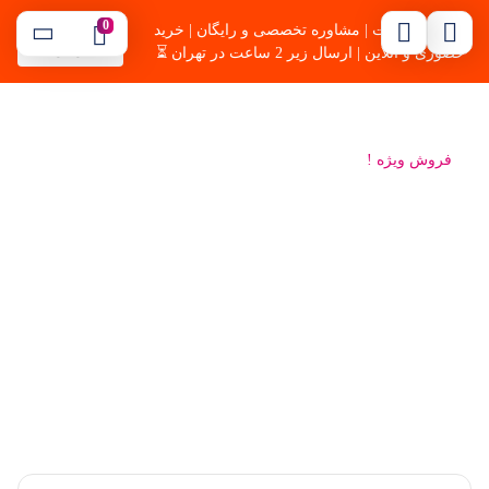
0
🔥بهترین قیمت | مشاوره تخصصی و رایگان | خرید
09121254344
موسوی
حضوری و آنلاین | ارسال زیر 2 ساعت در تهران ⏳
فروش ویژه !