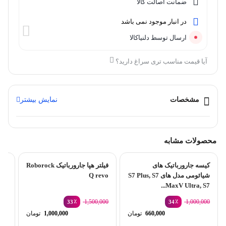
ضمانت اصالت کالا
در انبار موجود نمی باشد
ارسال توسط دلنیاکالا
آیا قیمت مناسب تری سراغ دارید؟
مشخصات
نمایش بیشتر
محصولات مشابه
کیسه جارورباتیک های
فیلتر هپا جارورباتیک Roborock
شیائومی مدل های S7 Plus, S7
Q revo
MaxV Ultra, S7...
٪
1,500,000
٪
1,000,000
33
34
قیمت
قیمت
660,000
تومان
1,000,000
تومان
اصلی:
اصلی:
قیمت
قیمت