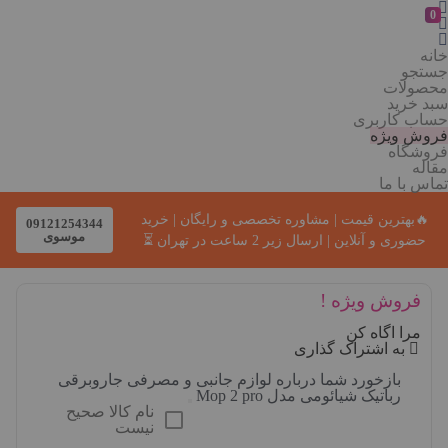
0
خانه
جستجو
محصولات
سبد خرید
حساب کاربری
فروش ویژه
فروشگاه
مقاله
تماس با ما
🔥بهترین قیمت | مشاوره تخصصی و رایگان | خرید
09121254344
موسوی
حضوری و آنلاین | ارسال زیر 2 ساعت در تهران ⏳
فروش ویژه !
مرا اگاه کن
به اشتراک گذاری
بازخورد شما درباره لوازم جانبی و مصرفی جاروبرقی
رباتیک شیائومی مدل Mop 2 pro
نام کالا صحیح
نیست