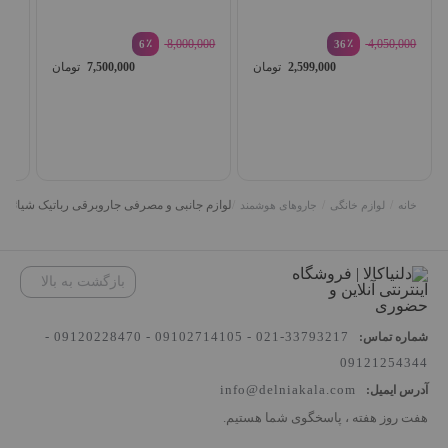
٪
8,000,000
٪
4,050,000
6
36
قیمت
قیمت
2,599,000
تومان
7,500,000
تومان
جار
اصلی:
اصلی:
قیمت
قیمت
 V9
4,050,000 تومان
فعلی:
فعلی:
بود.
بود.
2,599,000 تومان.
7,500,000 توما
000
/
/
/
لوازم جانبی و مصرفی جاروبرقی رباتیک شیائومی مدل ro
خانه
لوازم خانگی
جاروهای هوشمند
بازگشت به بالا
33793217-021 - 09102714105 - 09120228470 -
شماره تماس:
09121254344
info@delniakala.com
آدرس ایمیل:
هفت روز هفته ، پاسخگوی شما هستیم.