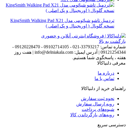
تردمیل تاشو شیائومی مدل KingSmith Walking Pad X21
نسخه گلوبال ( اوریجینال و پک اصلی )
بازگشت به بالا
شماره تماس:
33793217-021 - 09102714105 - 09120228470 -
09121254344
|
آدرس ایمیل:
info@delniakala.com
|
هفت روز
هفته ، پاسخگوی شما هستیم.
معرفی دلنیاکالا
درباره ما
تماس با ما
راهنمای خرید از دلنیاکالا
نحوه ثبت سفارش
رویه ارسال سفارش
شیوه‌های پرداخت
رویه‌های بازگرداندن کالا
دسترسی سریع