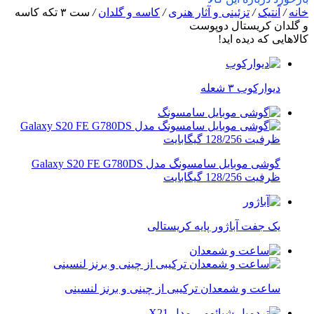
10,000,000 تومان
8,900,000 تومان.
خانه
/
آنتیک
/
تزئینی و آثار هنری
/
کاسه و گلدان
/
ست ٣ تكه کاسه
بود.
و گلدان كريستال دوپوست
کالاهایی که دیده اید!
ديواركوب ٣ شعله
گوشی موبایل سامسونگ مدل Galaxy S20 FE G780DS
ظرفیت 128/256 گیگابایت
یک جفت آباژور پایه کریستالی
ساعت و شمعدان ترکیبی از چینی و برنز لنسینی