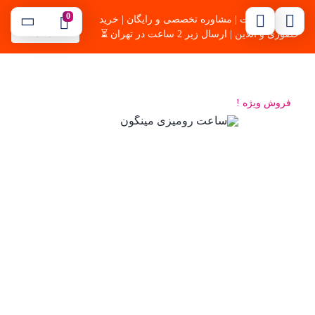
0
🔥بهترین قیمت | مشاوره تخصصی و رایگان | خرید
09121254344
موسوی
حضوری و آنلاین | ارسال زیر 2 ساعت در تهران ⏳
فروش ویژه !