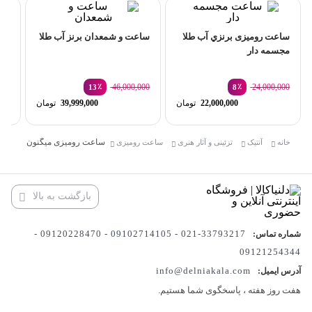
ساعت رومیزی برنزي آب طلا
ساعت و شمعدان برنز آب طلا
ساع
مجسمه دار
چین
000
٪
46,000,000
٪
24,000,000
13
8
قیمت
قیمت
22,000,000
تومان
39,999,000
تومان
اصلی:
اصلی:
قیمت
قیمت
24,000,000 تومان
فعلی:
فعلی:
بود.
بود.
22,000,000 تومان.
39,999,000 تو
ساعت رومیزی میگنون
خانه
آنتیک
تزئینی و آثار هنری
ساعت رومیزی
بازگشت به بالا
33793217-021 - 09102714105 - 09120228470 -
شماره تماس:
09121254344
info@delniakala.com
آدرس ایمیل:
هفت روز هفته ، پاسخگوی شما هستیم.