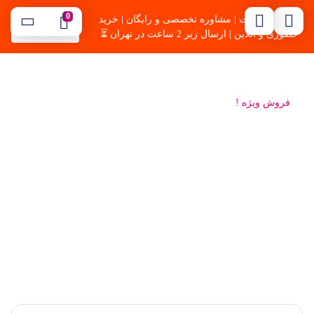
0
🔥بهترین قیمت | مشاوره تخصصی و رایگان | خرید
09121254344
موسوی
حضوری و آنلاین | ارسال زیر 2 ساعت در تهران ⏳
فروش ویژه !