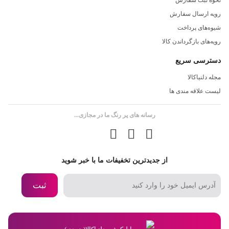
نحوه ثبت سفارش
تولید کند. همچنین ظرفیت تولید یخ در 24 ساعت برابر با 12 کیلوگرم
رویه ارسال سفارش
است. اندازه قطعات یخ نیز به صورت بزرگ و کوچک قابل تنظیم است.
شیوه‌های پرداخت
طراحی قابل حمل:
وزن کم و ابعاد مناسب این دستگاه، امکان
رویه‌های بازگرداندن کالا
جابه‌جایی آسان را فراهم می‌کند. شما می‌توانید آن را به راحتی در خودرو،
دسترسی سریع
خانه، یا حتی در محیط‌های باز همراه خود داشته باشید. این دستگاه
مناسب برای فضاهای باز و فعالیت‌های خارج از منزل است.
مجله دلنیاکالا
لیست علاقه مندی ها
کیفیت ساخت بالا:
بدنه این دستگاه از مواد مقاوم و باکیفیت ساخته
شده است که در برابر رطوبت و ضربه دوام بالایی دارد. همچنین ظاهر
رسانه های پر رنگ ما در مجازی...
شیک و مدرن آن به دکوراسیون محیط نیز زیبایی می‌بخشد.
مصرف انرژی بهینه:
این دستگاه با مصرف برق کم، گزینه‌ای مناسب
برای استفاده طولانی‌مدت است. بنابراین نگرانی بابت افزایش هزینه
از جدیدترین تخفیفات ما با خبر شوید
برق نخواهید داشت.
ظرفیت مناسب:
دستگاه یخ ساز قابل حمل پرودو مدل PD-LSICMV2
ثبت
دارای ظرفیت کافی برای تأمین نیاز روزانه یک خانواده یا گروه کوچک
است. این ویژگی آن را به گزینه‌ای مناسب برای سفرها و گردهمایی‌ها
تبدیل می‌کند.