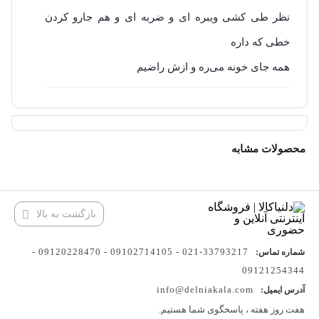
نظر طی کشی ویبره ای و ضربه ای و هم جارو کردن
خطی که داره
همه جای خونه می‌ره و ازش راضیم
محصولات مشابه
بازگشت به بالا
33793217-021 - 09102714105 - 09120228470 -
شماره تماس:
09121254344
info@delniakala.com
آدرس ایمیل:
هفت روز هفته ، پاسخگوی شما هستیم.