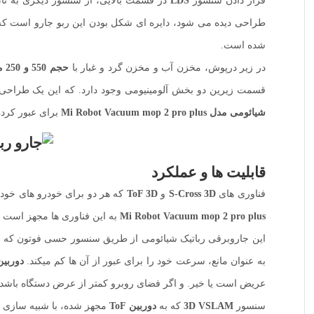
قرار دادن سنسور
LDS
در قسمت بالایی، از سنسور دیگری به نا
طراحی دیده می شود، دایره ای شکل بودن این ربو جارو است که به
شده است.
در زیر درپوش، مخزن آب و مخزن گرد و غبار با
حجم 550 و 250 میلی لیتر
قسمت زیرین دو بخش آلومینیومی وجود دارد. که این یک طراحی 
شیائومی مدل Mi Robot Vacuum mop 2 pro plus
برای عبور کردن از موانعی ک
قابلیت ها و عملکرد
فناوری های
S-Cross 3D
و
ToF 3D
که هر دو برای خودرو های خودرا
Mi Robot Vacuum mop 2 pro plus
به این فناوری ها مجهز است و 
به عنوان مانع، سرعت خود را برای عبور از آن ها کم میکند.
دوربین
عریض است یا خیر. و اگر فضای روبرو کمتر از عرض دستگاه باشد. 
سنسور
3D VSLAM
که به
دوربین
ToF
مجهز شده، با شبیه سازی ال