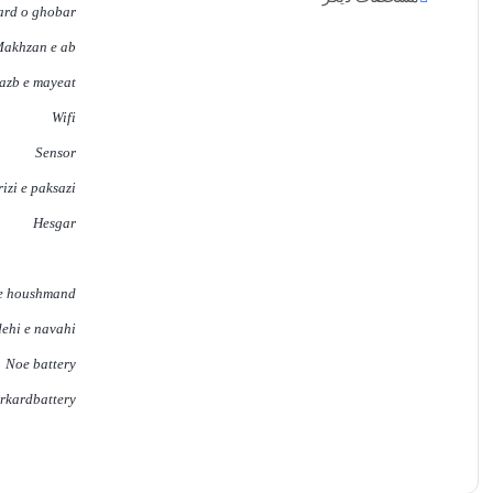
ard o ghobar
akhzan e ab
jazb e mayeat
Wifi
Sensor
izi e paksazi
Hesgar
 e houshmand
ehi e navahi
Noe battery
kardbattery