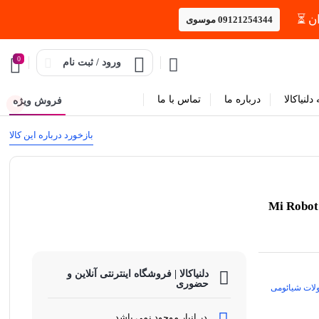
09121254344 موسوی
0
ورود / ثبت نام
دلنیاکالا
درباره ما
تماس با ما
فروش ویژه
بازخورد درباره این کالا
دلنیاکالا | فروشگاه اینترنتی آنلاین و
حضوری
ات شیائومی
در انبار موجود نمی باشد