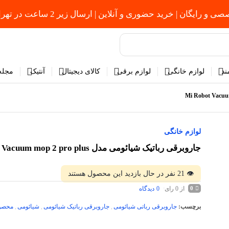
یگان | خرید حضوری و آنلاین | ارسال زیر 2 ساعت در تهران ⏳
ند
لوازم خانگی
لوازم برقی
کالای دیجیتال
آنتیک
مجله 
لوازم خانگی
جاروبرقی رباتیک شیائومی مدل Mi Robot Vacuum mop 2 pro plus
👁
21
نفر در حال بازدید این محصول هستند
از 0 رای
0
دیدگاه
0
برچسب:
جاروبرقی رباتی شیائومی
,
جاروبرقی رباتیک شیائومی
,
شیائومی
,
محصول