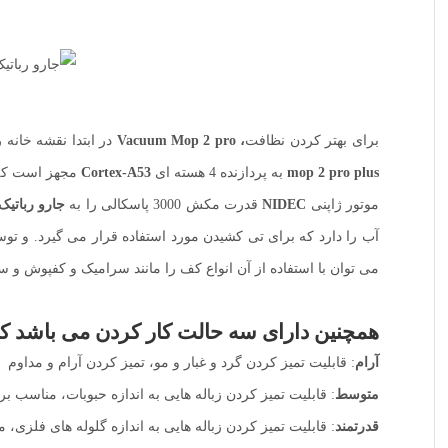
برای بهتر کردن نظافت
،
Vacuum Mop 2 pro
در ابتدا نقشه خانه 
mop 2 pro plus
به پردازنده 4 هسته ای
Cortex-A53
مجهز است که
موتور ژاپنی
NIDEC
قدرت مکش 3000 پاسکالی را به
جارو رباتیک شیائومی مد
می توان با استفاده از آن انواع کف را مانند سرامیک و کفپوش و سن
همچنین دارای سه حالت کار کردن می باشد ک
آرام
: قابلیت تمیز کردن گرد و غبار و مو، تمیز کردن آرام و مداوم
متوسط
: قابلیت تمیز کردن زباله هایی به اندازه حبوبات، مناسب بر
قدرتمند
: قابلیت تمیز کردن زباله هایی به اندازه گلوله های فلزی،