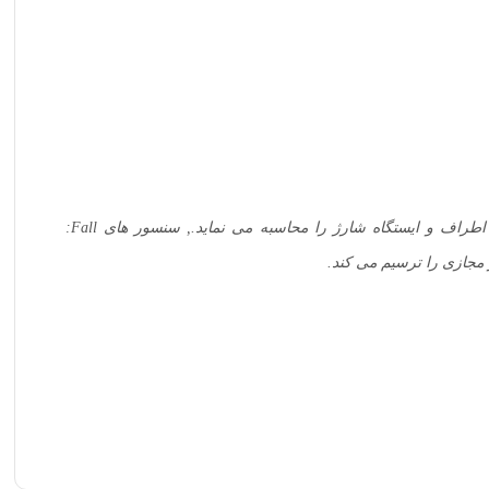
ژیروسکوپ: ربات با کمک آن، فاصله تا موانع، مختصات اشیا اطراف و ایستگاه شارژ را محاسبه می نماید., سنسور های Fall:
ر مجازی را ترسیم می کند.