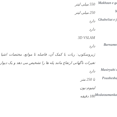
Makhzan e g
550 میلی لیتر
M
250 میلی لیتر
Ghabeliat e 
دارد
دارد
3D VSLAM
Barnamer
دارد
تغیرات ناگهانی ارتفاع مانند پله ها را تشخیص می دهد و یک دیوا
Masiryabi
دارد
Pousheshd
تا 250 متر
لیتیوم-یون
Modatzamankar
180 دقیقه