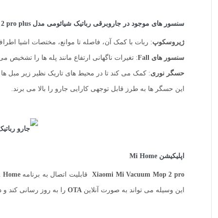
سنسور های موجود در
جاروبرقی رباتیک شیائومی مدل Mi Robot Vacuum mop 2 pro plus
ژیروسکوپ
: ربات با کمک آن، فاصله تا موانع، مختصات اشیا اطراف
سنسور های
Fall
: تغیرات ناگهانی ارتفاع مانند پله ها را تشخیص م
حسگر نوری
: کمک می کند تا در محیط های تاریک نظیر زیر مبل ها 
این حسگر ها به طرز قابل توجهی کارایی جارو را بالا می برند.
اپلیکیشن Mi Home
Xiaomi Mi Vacuum Mop 2 pro
قابلیت اتصال به برنامه
i Home
این وسیله می تواند به صورت آنلاین
OTA
را به روز رسانی کند و د