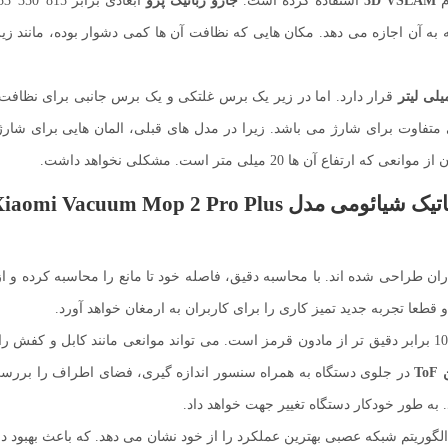
م
3D VSLAM
استفاده کرده است.
جارو رباتیک پرو
 آن اجازه می دهد. مکان هایی که نظافت آن ها کمی دشوار بوده، مانند زیر
قرار دارد. اما در زیر یک برس غلتکی و یک برس جانبی برای نظافت 
متفاوت برای شارژ می باشد. زیرا در مدل های قبلی، المان هایی برای شا
ه ارتفاع آن ها 20 میلی متر است. مشکلی نخواهد داشت.
ن طراحی شده اند. با محاسبه دقیق، فاصله خود تا مانع را محاسبه کرده و از
قطعا تجربه جدید تمیز کاری را برای کاربران به ارمغان خواهد آورد.
این جاروبرقی رباتیک شیائومی از طریق سنسور حسی فوتون که 10 برابر دقیق تر از مادون قرمز است. می توان
ToF
در جلوی دستگاه به همراه سنسور اندازه گیری، فضای اطراف را بررسی م
به طور خودکار دستگاه تغییر جهت خواهد داد.
گوریتم شبکه عصبی بهترین عملکرد را از خود نشان می دهد. که باعث بهبود د