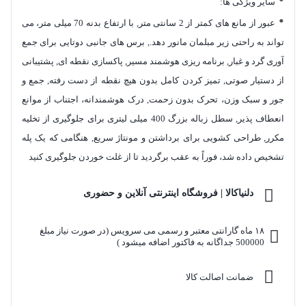
سایر ویژگی ‌ها:
عبور از مانع های کمتر از 2 سانتی متر, با ارتفاع بدنه 70 میلی متر، می
تواند به راحتی زیر مبلمان مانور دهد., برس های جانبی دوتایی برای جمع
آوری گرد و غبار, برنامه ریزی هوشمند مسیر, پاکسازی نقطه ای, پشتیبانی
از دستیار صوتی, تمیز کردن کامل بدون هیچ نقطه از دست رفته, جمع و
جور و سبک وزن، تحرک بدون زحمت, درک هوشمندانه، اجتناب از موانع
انعطاف پذیر, سطل زباله بزرگ 400 میلی لیتری برای جلوگیری از تخلیه
مکرر, طراحی کشویی برای برداشتن و مونتاژ سریع, هنگامی که یک پله
تشخیص داده شد، فوراً به عقب برگردید تا از غلت خوردن جلوگیری کنید
دلنیاکالا | فروشگاه اینترنتی آنلاین و حضوری
۱۸ ماه گارانتی معتبر و رسمی می سرویس (در صورت نیاز مبلغ
500000 جداگانه به فاکتور اضافه میشود )
ضمانت اصالت کالا