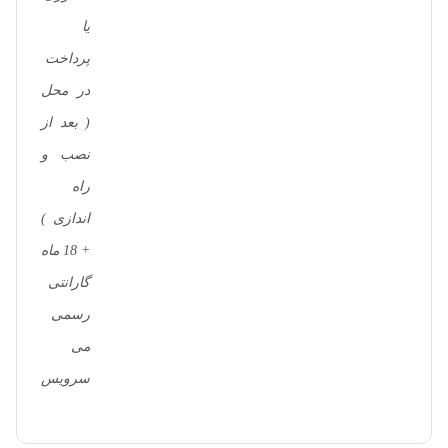
یا
پرداخت
در محل
( بعد از
نصب و
راه
اندازی )
+ 18 ماه
گارانتی
رسمی
می
سرویس