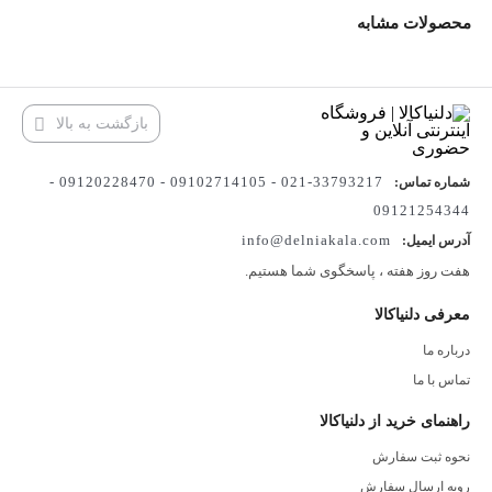
محصولات مشابه
بازگشت به بالا
33793217-021 - 09102714105 - 09120228470 -
شماره تماس:
09121254344
info@delniakala.com
آدرس ایمیل:
هفت روز هفته ، پاسخگوی شما هستیم.
معرفی دلنیاکالا
درباره ما
تماس با ما
راهنمای خرید از دلنیاکالا
نحوه ثبت سفارش
رویه ارسال سفارش