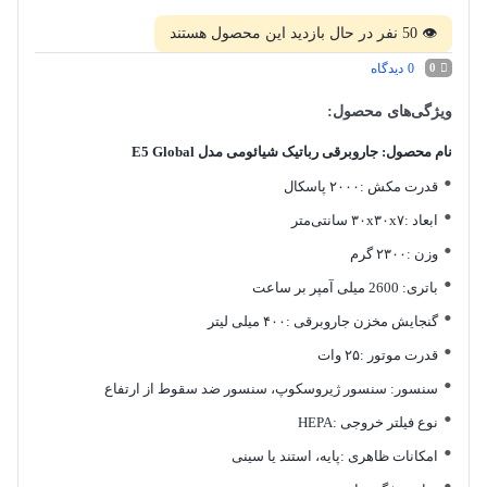
👁
50
نفر در حال بازدید این محصول هستند
0
دیدگاه
0
ویژگی‌های محصول:
نام محصول: جاروبرقی رباتیک شیائومی مدل E5 Global
قدرت مکش :۲۰۰۰ پاسکال
ابعاد :۳۰x۳۰x۷ سانتی‌متر
وزن :۲۳۰۰ گرم
باتری: 2600 میلی آمپر بر ساعت
گنجایش مخزن جاروبرقی :۴۰۰ میلی لیتر
قدرت موتور :۲۵ وات
سنسور: سنسور ژیروسکوپ، سنسور ضد سقوط از ارتفاع
نوع فیلتر خروجی :HEPA
امکانات ظاهری :پایه، استند یا سینی