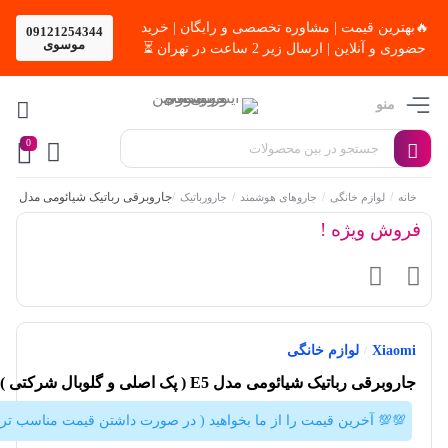
🔥بهترین قیمت | مشاوره تخصصی و رایگان | خرید
09121254344
موسوی
حضوری و آنلاین | ارسال زیر 2 ساعت در تهران ⏳
منو
0
/
/
/
/
جاروبرقی رباتیک شیائومی مدل E5 ( پک اصلی و گلوبال شرکتی )
خانه
لوازم خانگی
جاروهای هوشمند
جارورباتیک
فروش ویژه !
Xiaomi
لوازم خانگی
/
جاروبرقی رباتیک شیائومی مدل E5 ( پک اصلی و گلوبال شرکتی )
💯💯 آخرین قیمت را از ما بخواهید ( در صورت داشتن قیمت مناسب تر حتما تماس بگیرید )💯💯 گارانتی 100 روزه دلنیاکالا، تضمین بهترین قیمت، ارائه کالای اصل، اورجینال و آکبند به همراه مشاوره و آموزش تخصصی قبل و بعد از خرید🔥جارو رباتیک🔥 ⭐⭐ گارانتی می سرویس ( جاروهای رباتیک ) در مجموعه ما انجام میشه؛ پس با خیال راحت بخری