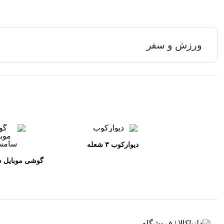
ورزش و سفر
ديواركوب ٣ شعله
گوشی موبایل 
128/256 گیگابایت