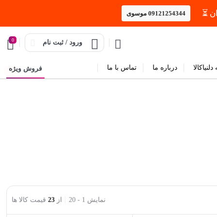
09121254344 موسوی
0
ورود / ثبت نام
دلنیاکالا
درباره ما
تماس با ما
فروش ویژه
نمایش
1
-
20
از
23
قیمت کالا ها