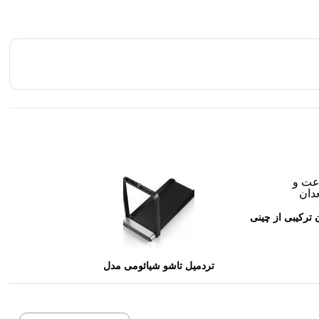
ترکیبی از چینی
لنسینی
تردمیل تاشو شیائومی مدل
KingSmith Walking Pad X21
نسخه گلوبال ( اوریجینال و پک