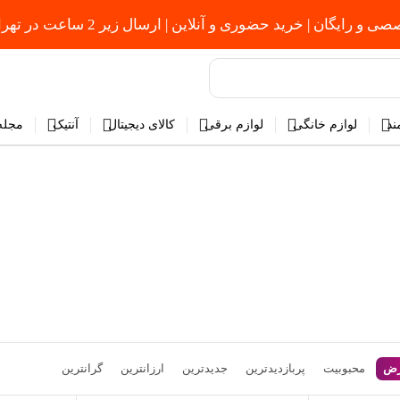
یگان | خرید حضوری و آنلاین | ارسال زیر 2 ساعت در تهران ⏳
ند
لوازم خانگی
لوازم برقی
کالای دیجیتال
آنتیک
مجله 
رض
محبوبیت
پربازدیدترین
جدیدترین
ارزانترین
گرانترین