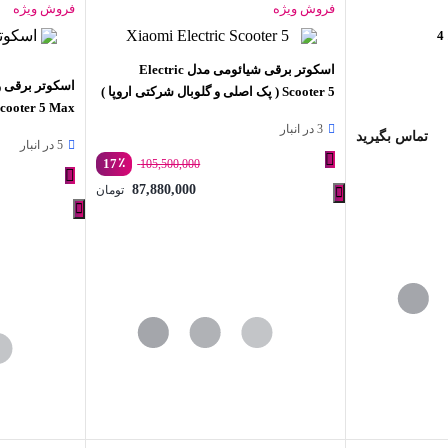
فروش ویژه
فروش ویژه
اسکوتر برقی شیائومی مدل Electric
Scooter 5 ( پک اصلی و گلوبال شرکتی اروپا )
3 در انبار
و گلوبال )
تماس بگیرید
5 در انبار
٪
17
105,500,000
قیمت
87,880,000
تومان
اصلی:
قیمت
500,000
فعلی:
بود.
87,880,000 تومان.