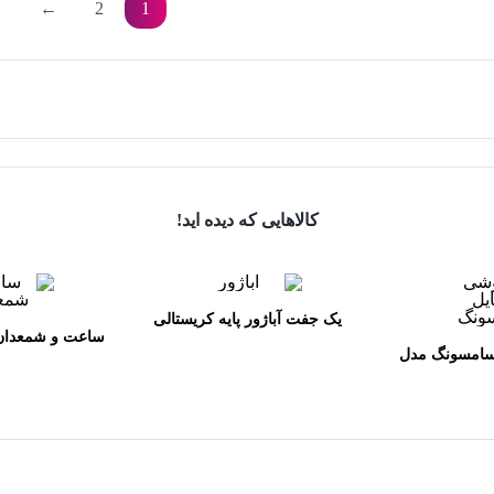
←
2
1
کالاهایی که دیده اید!
یک جفت آباژور پایه کریستالی
ساعت و شمعدان 
سامسونگ مدل
و برنز 
Galaxy S20 FE G780DS ظرفیت