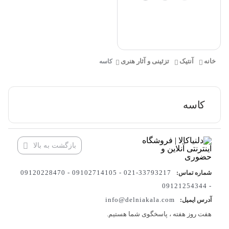
خانه
آنتیک
تزئینی و آثار هنری
کاسه
کاسه
بازگشت به بالا
33793217-021 - 09102714105 - 09120228470
شماره تماس:
- 09121254344
info@delniakala.com
آدرس ایمیل:
هفت روز هفته ، پاسخگوی شما هستیم.