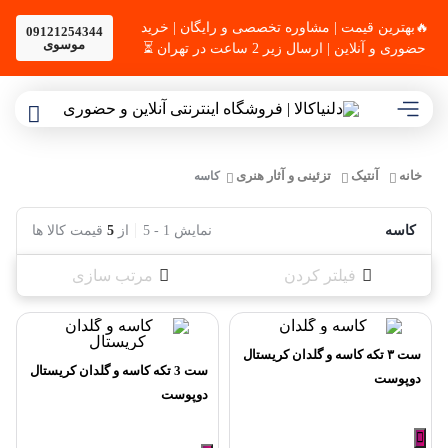
🔥بهترین قیمت | مشاوره تخصصی و رایگان | خرید
09121254344
موسوی
حضوری و آنلاین | ارسال زیر 2 ساعت در تهران ⏳
خانه
آنتیک
تزئینی و آثار هنری
کاسه
کاسه
نمایش
1
-
5
از
5
قیمت کالا ها
فیلتر کردن
مرتب سازی
ست ٣ تكه کاسه و گلدان كريستال
ست 3 تکه کاسه و گلدان کریستال
دوپوست
دوپوست