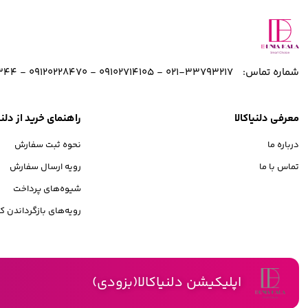
128/256 گیگابایت
شماره تماس:
33793217-021 - 09102714105 - 09120228470 - 09121254344
معرفی دلنیاکالا
راهنمای خرید از دلنیا
درباره ما
نحوه ثبت سفارش
تماس با ما
رویه ارسال سفارش
شیوه‌های پرداخت
رویه‌های بازگرداندن کال
اپلیکیشن دلنیاکالا(بزودی)