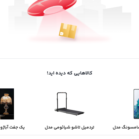
کالاهایی که دیده اید!
امسونگ مدل
تردمیل تاشو شیائومی مدل
یک جفت آباژور
Galaxy S20 FE G780DS ظرفیت
KingSmith Walking Pad R1 PRO