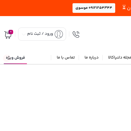
09121254344 موسوی
0
ورود / ثبت نام
جله دلنیاکالا
درباره ما
تماس با ما
فروش ویژه