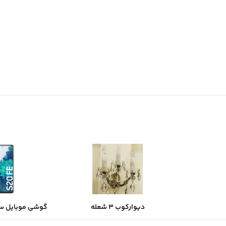
ديواركوب ٣ شعله
گوشی موبایل س