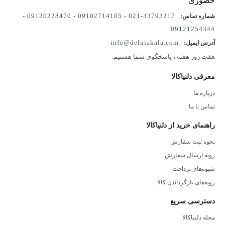
33793217-021 - 09102714105 - 09120228470 -
شماره تماس:
09121254344
info@delniakala.com
آدرس ایمیل:
هفت روز هفته ، پاسخگوی شما هستیم.
معرفی دلنیاکالا
درباره ما
تماس با ما
راهنمای خرید از دلنیاکالا
نحوه ثبت سفارش
رویه ارسال سفارش
شیوه‌های پرداخت
رویه‌های بازگرداندن کالا
دسترسی سریع
مجله دلنیاکالا